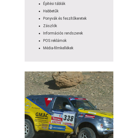
Építési táblák
Habbetűk
Ponyvák és feszítőkeretek
Zászlók
Információs rendszerek
POS reklámok
Média-filmkellékek