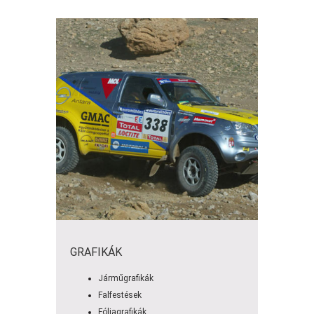
GRAFIKÁK
Járműgrafikák
Falfestések
Fóliagrafikák