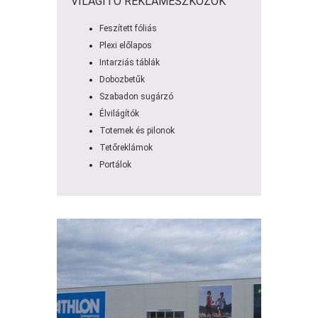
VILÁGÍTÓ REKLÁMESZKÖZÖK
Feszített fóliás
Plexi előlapos
Intarziás táblák
Dobozbetűk
Szabadon sugárzó
Élvilágítók
Totemek és pilonok
Tetőreklámok
Portálok