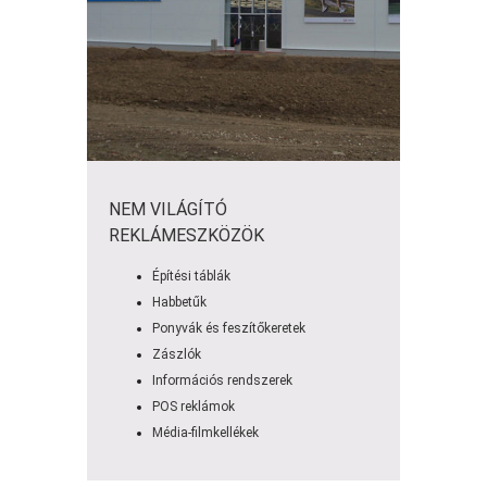
NEM VILÁGÍTÓ
REKLÁMESZKÖZÖK
Építési táblák
Habbetűk
Ponyvák és feszítőkeretek
Zászlók
Információs rendszerek
POS reklámok
Média-filmkellékek