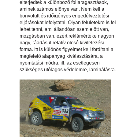
elterjedtek a különböző fóliaragasztások,
aminek számos előnye van. Nem kell a
bonyolult és időigényes engedélyeztetési
eljárásokat lefolytatni. Olyan felületekre is fel
lehet tenni, ami állandóan szem előtt van,
mozgásban van, ezért reklámértéke nagyon
nagy, ráadásul relatív olcsó kivitelezési
forma. Itt is különös figyelmet kell fordítani a
megfelelő alapanyag kiválasztására, a
nyomtatási módra, ill. az esetlegesen
szükséges utólagos védelemre, laminálásra.