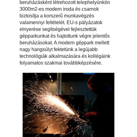
beruházásként létrehozott telephelyünkön
3000m2-es modern iroda és csarnok
biztosítja a korszerű munkavégzés
valamennyi feltételét. EU-s pályázatok
elnyerése segítségével fejlesztettük
gépparkunkat és hajtottunk végre jelentős
beruházásokat. A modern géppark mellett
nagy hangsúlyt fektetünk a legújabb
technológiák alkalmazására és kollégáink
folyamatos szakmai továbbképzésére.